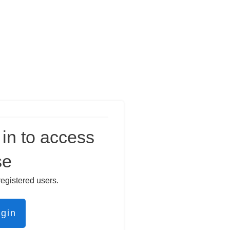
in to access
se
registered users.
ogin