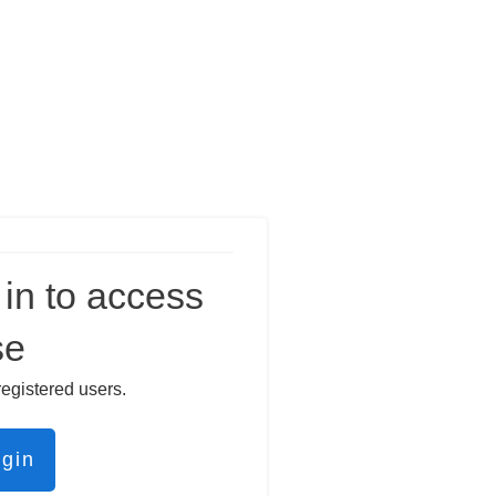
in to access
se
registered users.
ogin