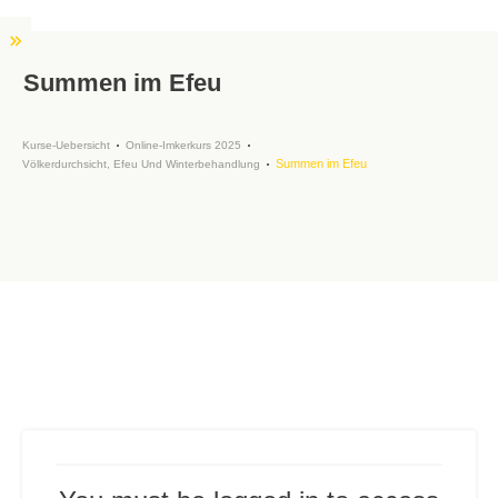
Summen im Efeu
Kurse-Uebersicht
Online-Imkerkurs 2025
Summen im Efeu
Völkerdurchsicht, Efeu Und Winterbehandlung