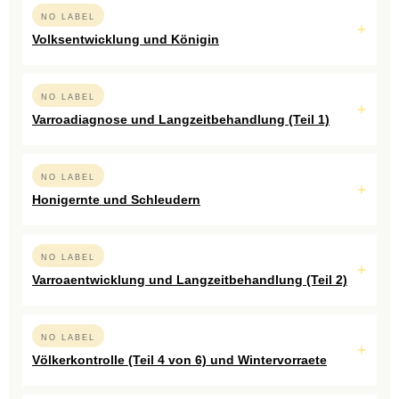
NO LABEL
Volksentwicklung und Königin
NO LABEL
Varroadiagnose und Langzeitbehandlung (Teil 1)
NO LABEL
Honigernte und Schleudern
NO LABEL
Varroaentwicklung und Langzeitbehandlung (Teil 2)
NO LABEL
Völkerkontrolle (Teil 4 von 6) und Wintervorraete